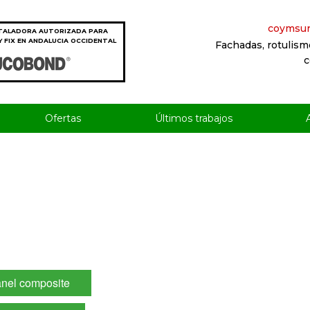
coymsu
TALADORA AUTORIZADA PARA
 FIX EN ANDALUCIA OCCIDENTAL
Fachadas, rotulism
c
Ofertas
Últimos trabajos
panel composite