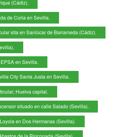
ique (Cádiz).
a de Coria en Sevilla.
ular sita en Sanlúcar de Barrameda (Cádiz).
villa).
CEPSA en Sevilla.
lla City Santa Justa en Sevilla.
cular; Huelva capital.
sor situado en calle Salado (Sevilla).
oyola en Dos Hermanas (Sevilla).
astos de la Rinconada (Sevilla).