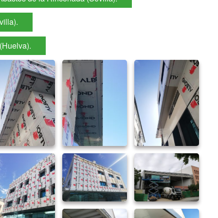
illa).
(Huelva).